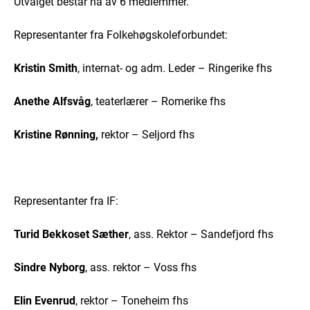
Utvalget består nå av 6 medlemmer.
Representanter fra Folkehøgskoleforbundet:
Kristin Smith
, internat- og adm. Leder – Ringerike fhs
Anethe Alfsvåg
, teaterlærer – Romerike fhs
Kristine Rønning,
rektor – Seljord fhs
Representanter fra IF:
Turid Bekkoset Sæther
, ass. Rektor – Sandefjord fhs
Sindre Nyborg
, ass. rektor – Voss fhs
Elin Evenrud
, rektor – Toneheim fhs