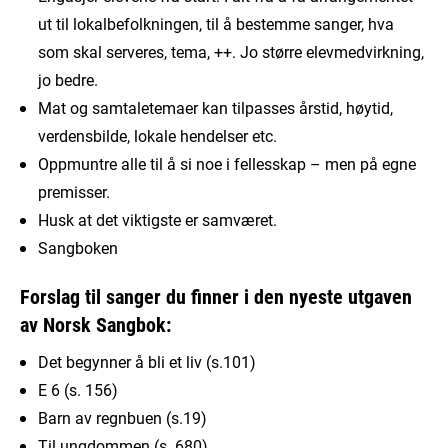
ut til lokalbefolkningen, til å bestemme sanger, hva
som skal serveres, tema, ++. Jo større elevmedvirkning,
jo bedre.
Mat og samtaletemaer kan tilpasses årstid, høytid,
verdensbilde, lokale hendelser etc.
Oppmuntre alle til å si noe i fellesskap – men på egne
premisser.
Husk at det viktigste er samværet.
Sangboken
Forslag til sanger du finner i den nyeste utgaven
av Norsk Sangbok:
Det begynner å bli et liv (s.101)
E 6 (s. 156)
Barn av regnbuen (s.19)
Til ungdommen (s. 680)