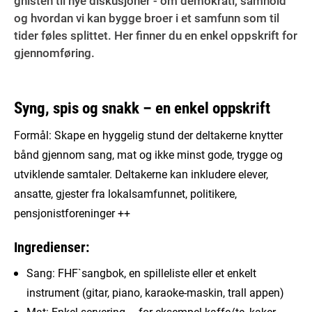
gnisten til nye diskusjoner - om demokrati, samhold
og hvordan vi kan bygge broer i et samfunn som til
tider føles splittet. Her finner du en enkel oppskrift for
gjennomføring.
Syng, spis og snakk – en enkel oppskrift
Formål: Skape en hyggelig stund der deltakerne knytter
bånd gjennom sang, mat og ikke minst gode, trygge og
utviklende samtaler. Deltakerne kan inkludere elever,
ansatte, gjester fra lokalsamfunnet, politikere,
pensjonistforeninger ++
Ingredienser:
Sang: FHF`sangbok, en spilleliste eller et enkelt
instrument (gitar, piano, karaoke-maskin, trall appen)
Mat: Enkel servering – for eksempel kaffe/te, kaker,