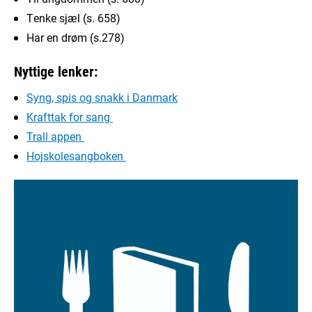
Tenke sjæl (s. 658)
Har en drøm (s.278)
Nyttige lenker:
Syng, spis og snakk i Danmark
Krafttak for sang
Trall appen
Hojskolesangboken