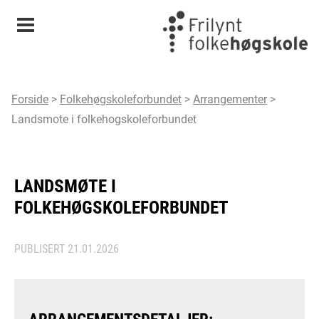
Meny
Forside
>
Folkehøgskoleforbundet
>
Arrangementer
>
Landsmote i folkehogskoleforbundet
LANDSMØTE I
FOLKEHØGSKOLEFORBUNDET
PUBLISERT
21.01.2026