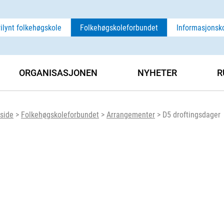
rilynt folkehøgskole
Folkehøgskoleforbundet
Informasjonsk
ORGANISASJONEN
NYHETER
R
side
>
Folkehøgskoleforbundet
>
Arrangementer
>
D5 droftingsdager