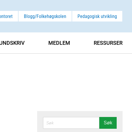
ontoret
Blogg/Folkehøgskolen
Pedagogisk utvikling
UNDSKRIV
MEDLEM
RESSURSER
SØK
Søk