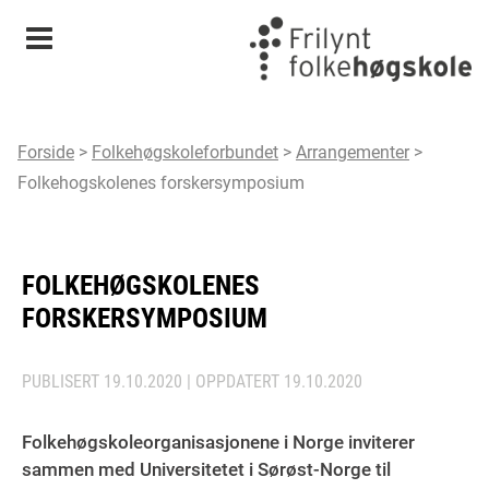
Meny
Forside
>
Folkehøgskoleforbundet
>
Arrangementer
>
Folkehogskolenes forskersymposium
FOLKEHØGSKOLENES
FORSKERSYMPOSIUM
PUBLISERT
19.10.2020
| OPPDATERT
19.10.2020
Folkehøgskoleorganisasjonene i Norge inviterer
sammen med Universitetet i Sørøst-Norge til