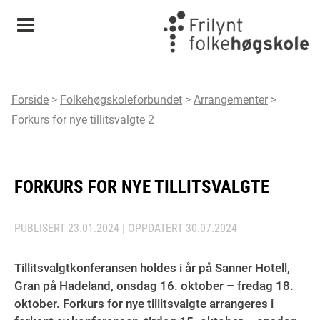
Meny
Forside
>
Folkehøgskoleforbundet
>
Arrangementer
>
Forkurs for nye tillitsvalgte 2
FORKURS FOR NYE TILLITSVALGTE
PUBLISERT
23.01.2024
| OPPDATERT
30.07.2024
Tillitsvalgtkonferansen holdes i år på Sanner Hotell,
Gran på Hadeland, onsdag 16. oktober – fredag 18.
oktober. Forkurs for nye tillitsvalgte arrangeres i