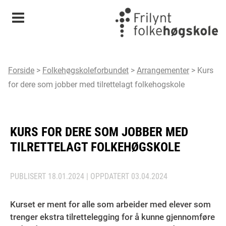
Meny
Forside
>
Folkehøgskoleforbundet
>
Arrangementer
>
Kurs
for dere som jobber med tilrettelagt folkehogskole
KURS FOR DERE SOM JOBBER MED
TILRETTELAGT FOLKEHØGSKOLE
PUBLISERT
18.01.2024
| OPPDATERT
03.04.2024
Kurset er ment for alle som arbeider med elever som
trenger ekstra tilrettelegging for å kunne gjennomføre