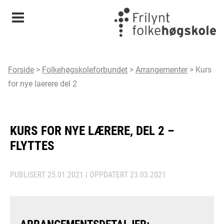
Meny
Forside
>
Folkehøgskoleforbundet
>
Arrangementer
>
Kurs
for nye laerere del 2
KURS FOR NYE LÆRERE, DEL 2 –
FLYTTES
PUBLISERT
25.01.2021
| OPPDATERT
23.03.2021