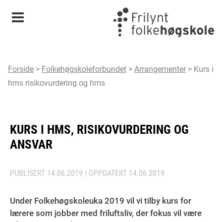
Meny
Forside
>
Folkehøgskoleforbundet
>
Arrangementer
>
Kurs i
hms risikovurdering og hms
KURS I HMS, RISIKOVURDERING OG
ANSVAR
PUBLISERT
14.06.2019
| OPPDATERT
14.06.2019
Under Folkehøgskoleuka 2019 vil vi tilby kurs for
lærere som jobber med friluftsliv, der fokus vil være