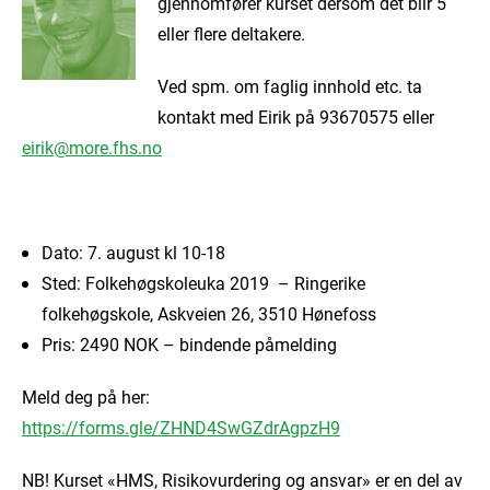
gjennomfører kurset dersom det blir 5
eller flere deltakere.
Ved spm. om faglig innhold etc. ta
kontakt med Eirik på 93670575 eller
eirik@more.fhs.no
Dato: 7. august kl 10-18
Sted: Folkehøgskoleuka 2019 – Ringerike
folkehøgskole, Askveien 26, 3510 Hønefoss
Pris: 2490 NOK – bindende påmelding
Meld deg på her:
https://forms.gle/ZHND4SwGZdrAgpzH9
NB! Kurset «HMS, Risikovurdering og ansvar» er en del av