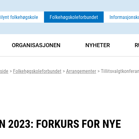
rilynt folkehøgskole
Folkehøgskoleforbundet
Informasjonsk
ORGANISASJONEN
NYHETER
R
side
>
Folkehøgskoleforbundet
>
Arrangementer
>
Tillitsvalgtkonfera
 2023: FORKURS FOR NYE