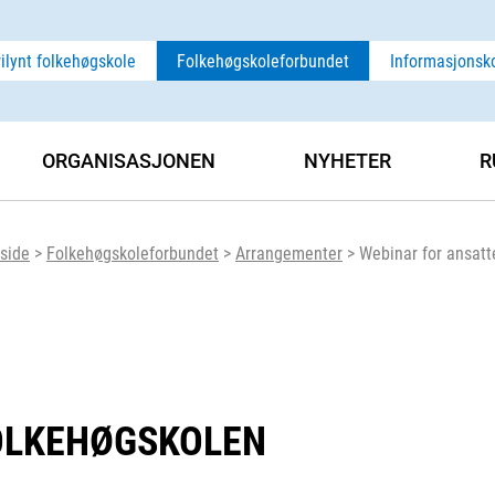
rilynt folkehøgskole
Folkehøgskoleforbundet
Informasjonsk
ORGANISASJONEN
NYHETER
R
side
>
Folkehøgskoleforbundet
>
Arrangementer
>
Webinar for ansatt
FOLKEHØGSKOLEN