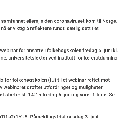
 samfunnet ellers, siden coronaviruset kom til Norge.
 er viktig å reflektere rundt, særlig sett i et
webinar for ansatte i folkehøgskolen fredag 5. juni kl.
 universitetslektor ved institutt for lærerutdanning
alg for folkehøgskolen (IU) til et webinar rettet mot
t av webinaret drøfter utfordringer og muligheter
t starter kl. 14:15 fredag 5. juni og varer 1 time. Se
bTi1a2r1YU6. Påmeldingsfrist onsdag 3. juni.