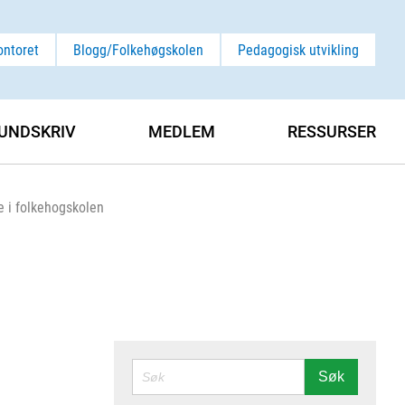
ontoret
Blogg/Folkehøgskolen
Pedagogisk utvikling
UNDSKRIV
MEDLEM
RESSURSER
e i folkehogskolen
SØK
Søk