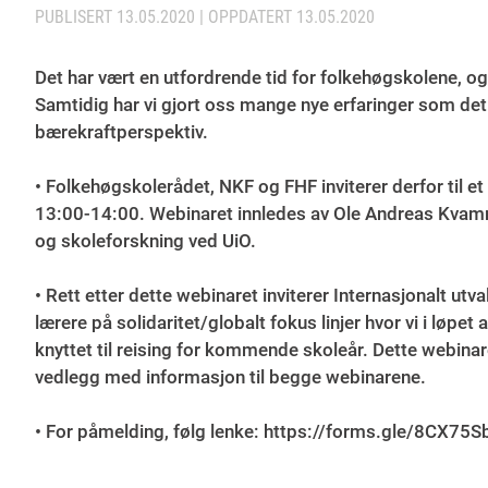
PUBLISERT
13.05.2020
| OPPDATERT
13.05.2020
Det har vært en utfordrende tid for folkehøgskolene, og
Samtidig har vi gjort oss mange nye erfaringer som det nå
bærekraftperspektiv.
• Folkehøgskolerådet, NKF og FHF inviterer derfor til et 
13:00-14:00. Webinaret innledes av Ole Andreas Kvamme,
og skoleforskning ved UiO.
• Rett etter dette webinaret inviterer Internasjonalt utv
lærere på solidaritet/globalt fokus linjer hvor vi i løpe
knyttet til reising for kommende skoleår. Dette webinare
vedlegg med informasjon til begge webinarene.
• For påmelding, følg lenke: https://forms.gle/8CX75S