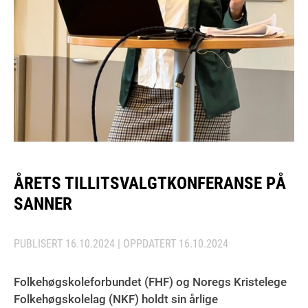
ÅRETS TILLITSVALGTKONFERANSE PÅ
SANNER
PUBLISERT
16.10.2024
| OPPDATERT
16.10.2024
Folkehøgskoleforbundet (FHF) og Noregs Kristelege
Folkehøgskolelag (NKF) holdt sin årlige