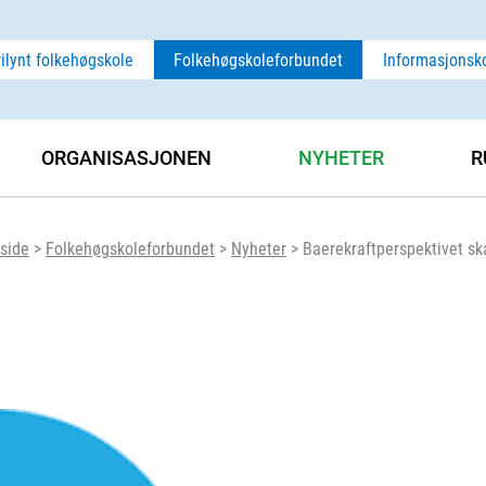
rilynt folkehøgskole
Folkehøgskoleforbundet
Informasjonsk
ORGANISASJONEN
NYHETER
R
side
>
Folkehøgskoleforbundet
>
Nyheter
>
Baerekraftperspektivet ska