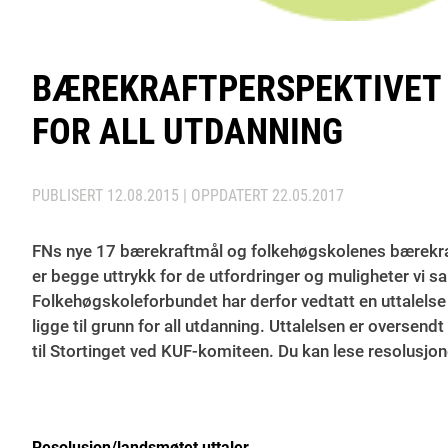
BÆREKRAFTPERSPEKTIVET S
FOR ALL UTDANNING
PUBLISERT
12.08.2015
| OPPDATERT
22.05.2017
FNs nye 17 bærekraftmål og folkehøgskolenes bærekra
er begge uttrykk for de utfordringer og muligheter vi 
Folkehøgskoleforbundet har derfor vedtatt en uttalelse 
ligge til grunn for all utdanning. Uttalelsen er overs
til Stortinget ved KUF-komiteen. Du kan lese resolusjone
Resolusjon/landsmøtet uttaler