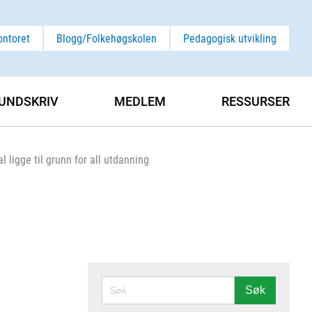
ontoret
Blogg/Folkehøgskolen
Pedagogisk utvikling
UNDSKRIV
MEDLEM
RESSURSER
l ligge til grunn for all utdanning
SØK
Søk