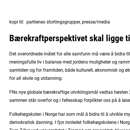
kopi til: partienes stortingsgrupper, presse/media
Bærekraftperspektivet skal ligge ti
Det overordnede målet for alle samfunn må være å bidra til
meningsfulle liv i balanse med jordens muligheter og ramme
samtiden og for framtiden, både kulturelt, økonomisk og ø
for all skole og utdanning.
FNs nye globale bærekraftige utviklingsmål vedtas høsten 201
sammen står overfor og i fellesskap forplikter oss på å lø
Folkehøgskolen i Norge har som mål å bidra til å utvikle m
demokratisk danning. I fjor innledet folkehøgskolene i Nor