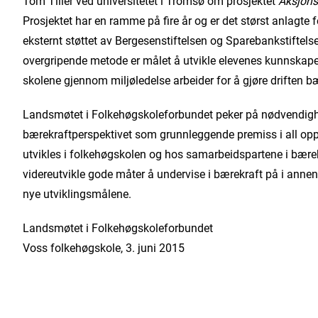
Tom Tiller ved universitetet i Tromsø om prosjektet
Aksjons
Prosjektet har en ramme på fire år og er det størst anlagte fe
eksternt støttet av Bergesenstiftelsen og Sparebankstiftel
overgripende metode er målet å utvikle elevenes kunnskaper
skolene gjennom miljøledelse arbeider for å gjøre driften bæ
Landsmøtet i Folkehøgskoleforbundet peker på nødvendighet
bærekraftperspektivet som grunnleggende premiss i all op
utvikles i folkehøgskolen og hos samarbeidspartene i bære
videreutvikle gode måter å undervise i bærekraft på i annen
nye utviklingsmålene.
Landsmøtet i Folkehøgskoleforbundet
Voss folkehøgskole, 3. juni 2015