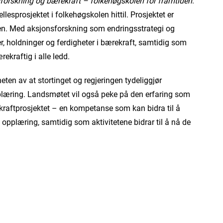
forskning og bærekraft – folkehøgskolen for framtiden
.
llesprosjektet i folkehøgskolen hittil. Prosjektet er
sen. Med aksjonsforskning som endringsstrategi og
, holdninger og ferdigheter i bærekraft, samtidig som
rekraftig i alle ledd.
en av at stortinget og regjeringen tydeliggjør
plæring. Landsmøtet vil også peke på den erfaring som
kraftprosjektet – en kompetanse som kan bidra til å
 opplæring, samtidig som aktivitetene bidrar til å nå de