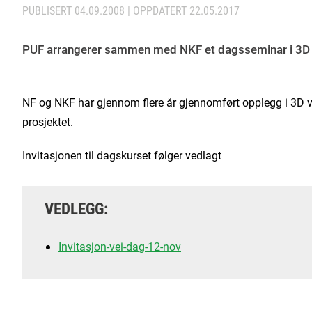
PUBLISERT
04.09.2008
| OPPDATERT
22.05.2017
PUF arrangerer sammen med NKF et dagsseminar i 3D v
NF og NKF har gjennom flere år gjennomført opplegg i 3D v
prosjektet.
Invitasjonen til dagskurset følger vedlagt
VEDLEGG:
Invitasjon-vei-dag-12-nov