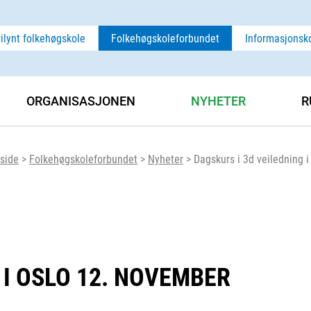
rilynt folkehøgskole
Folkehøgskoleforbundet
Informasjonsk
ORGANISASJONEN
NYHETER
R
side
>
Folkehøgskoleforbundet
>
Nyheter
>
Dagskurs i 3d veiledning 
 I OSLO 12. NOVEMBER