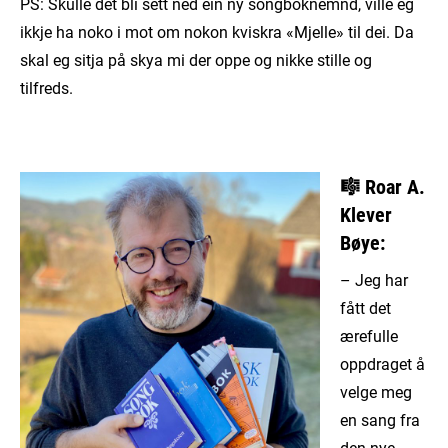
PS: Skulle det bli sett ned ein ny songboknemnd, ville eg
ikkje ha noko i mot om nokon kviskra «Mjelle» til dei. Da
skal eg sitja på skya mi der oppe og nikke stille og
tilfreds.
🎼
Roar A.
Klever
Bøye:
– Jeg har
fått det
ærefulle
oppdraget å
velge meg
en sang fra
den nye