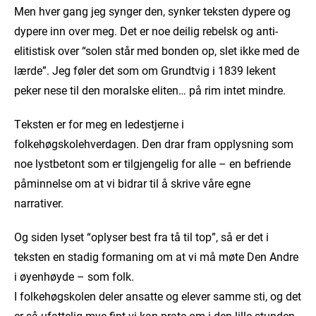
Men hver gang jeg synger den, synker teksten dypere og
dypere inn over meg. Det er noe deilig rebelsk og anti-
elitistisk over “solen står med bonden op, slet ikke med de
lærde”. Jeg føler det som om Grundtvig i 1839 lekent
peker nese til den moralske eliten… på rim intet mindre.
Teksten er for meg en ledestjerne i
folkehøgskolehverdagen. Den drar fram opplysning som
noe lystbetont som er tilgjengelig for alle – en befriende
påminnelse om at vi bidrar til å skrive våre egne
narrativer.
Og siden lyset “oplyser best fra tå til top”, så er det i
teksten en stadig formaning om at vi må møte Den Andre
i øyenhøyde – som folk.
I folkehøgskolen deler ansatte og elever samme sti, og det
er så ufattelig mye fint vi kan prate om i den lille stunden.