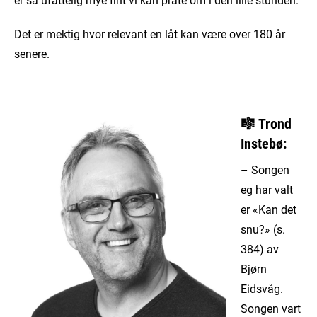
Det er mektig hvor relevant en låt kan være over 180 år
senere.
🎼
Trond
Instebø:
– Songen
eg har valt
er «Kan det
snu?» (s.
384) av
Bjørn
Eidsvåg.
Songen vart