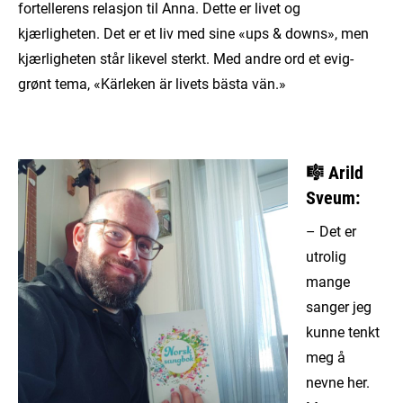
fortellerens relasjon til Anna. Dette er livet og
kjærligheten. Det er et liv med sine «ups & downs», men
kjærligheten står likevel sterkt. Med andre ord et evig-
grønt tema, «Kärleken är livets bästa vän.»
🎼 Arild
Sveum
:
– Det er
utrolig
mange
sanger jeg
kunne tenkt
meg å
nevne her.