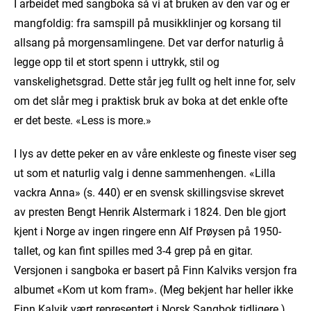
I arbeidet med sangboka så vi at bruken av den var og er
mangfoldig: fra samspill på musikklinjer og korsang til
allsang på morgensamlingene. Det var derfor naturlig å
legge opp til et stort spenn i uttrykk, stil og
vanskelighetsgrad. Dette står jeg fullt og helt inne for, selv
om det slår meg i praktisk bruk av boka at det enkle ofte
er det beste. «Less is more.»
I lys av dette peker en av våre enkleste og fineste viser seg
ut som et naturlig valg i denne sammenhengen. «Lilla
vackra Anna» (s. 440) er en svensk skillingsvise skrevet
av presten Bengt Henrik Alstermark i 1824. Den ble gjort
kjent i Norge av ingen ringere enn Alf Prøysen på 1950-
tallet, og kan fint spilles med 3-4 grep på en gitar.
Versjonen i sangboka er basert på Finn Kalviks versjon fra
albumet «Kom ut kom fram». (Meg bekjent har heller ikke
Finn Kalvik vært representert i Norsk Sangbok tidligere.)