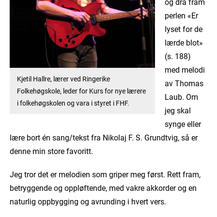
og dra fram
perlen «Er
lyset for de
lærde blot»
(s. 188)
med melodi
Kjetil Hallre, lærer ved Ringerike
av Thomas
Folkehøgskole, leder for Kurs for nye lærere
Laub. Om
i folkehøgskolen og vara i styret i FHF.
jeg skal
synge eller
lære bort én sang/tekst fra Nikolaj F. S. Grundtvig, så er
denne min store favoritt.
Jeg tror det er melodien som griper meg først. Rett fram,
betryggende og oppløftende, med vakre akkorder og en
naturlig oppbygging og avrunding i hvert vers.