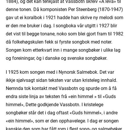
1884), og det kan tenkjast at Vassbotn skreiv «Å leva» til
denne tonen. Då komponisten Per Steenberg (1870-1947)
gav ut ei koralbok i 1921 hadde han skrive ny melodi som
er den me bruker i dag. I songboka vår utgitt i 1927 blir
det vist til begge tonane, noko som blei gjort fram til 1982
då folkehøgskulen fekk si fyrste songbok med noter.
Songen kom etterkvart inn i mange songbøker i ulike lag
og foreiningar, òg i danske og svenske songbøker.
I 1925 kom songen med i Nynorsk Salmebok. Det var
ikkje sjølvsagt sidan teksten var utan kristeleg innhald.
Nemnda tok kontakt med Vassbotn og spurde om å få
endra siste linja av teksten frå «ein himmel » til «Guds
himmel», Dette godkjende Vassbotn. I kristelege
songbøker står det i dag oftast «Guds himmel», i andre
«ein himmel», som er den opphavelege. I dag er songen
kanskje den som har fått rom i flest song- og salmebøker