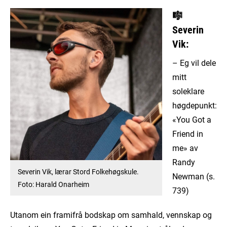
🎼
Severin
Vik:
– Eg vil dele
mitt
soleklare
høgdepunkt:
«You Got a
Friend in
me» av
Randy
Severin Vik, lærar Stord Folkehøgskule.
Newman (s.
Foto: Harald Onarheim
739)
Utanom ein framifrå bodskap om samhald, vennskap og