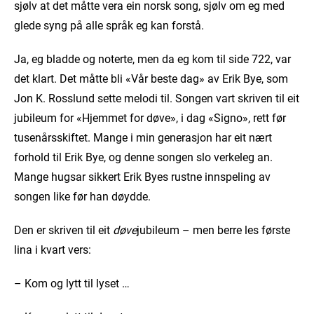
sjølv at det måtte vera ein norsk song, sjølv om eg med
glede syng på alle språk eg kan forstå.
Ja, eg bladde og noterte, men da eg kom til side 722, var
det klart. Det måtte bli «Vår beste dag» av Erik Bye, som
Jon K. Rosslund sette melodi til. Songen vart skriven til eit
jubileum for «Hjemmet for døve», i dag «Signo», rett før
tusenårsskiftet. Mange i min generasjon har eit nært
forhold til Erik Bye, og denne songen slo verkeleg an.
Mange hugsar sikkert Erik Byes rustne innspeling av
songen like før han døydde.
Den er skriven til eit
døve
jubileum – men berre les første
lina i kvart vers:
– Kom og lytt til lyset …