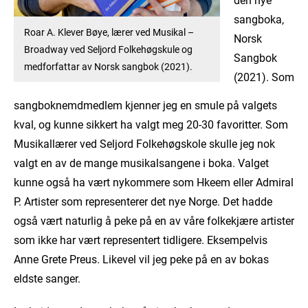
sangboka,
Roar A. Klever Bøye, lærer ved Musikal –
Norsk
Broadway ved Seljord Folkehøgskule og
Sangbok
medforfattar av Norsk sangbok (2021).
(2021). Som
sangboknemdmedlem kjenner jeg en smule på valgets
kval, og kunne sikkert ha valgt meg 20-30 favoritter. Som
Musikallærer ved Seljord Folkehøgskole skulle jeg nok
valgt en av de mange musikalsangene i boka. Valget
kunne også ha vært nykommere som Hkeem eller Admiral
P. Artister som representerer det nye Norge. Det hadde
også vært naturlig å peke på en av våre folkekjære artister
som ikke har vært representert tidligere. Eksempelvis
Anne Grete Preus. Likevel vil jeg peke på en av bokas
eldste sanger.