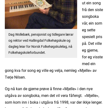
ut ein song
frå den siste
songboka
vår, ein som
eg sette
Dag Wollebæk, pensjonist og tidlegare lærar
spesielt pris
og rektor ved Hallingdal Folkehøgskule og
på. Det ville
dagleg leiar for Norsk Folkehøgskulelag, nå
eg gjerne,
Folkehøgskoleforbundet.
for eg visste
med ein
gong kva for song eg ville eg velja, nemleg «Mjelle» av
Terje Nilsen.
Og nå kan de gjerne prøve å finne «Mjelle» i den nye
utgåva av songboka, men det vil vera fåfengt. «Mjelle»,
som kom inn i boka i utgåva frå 1998, var der ikkje lenger.