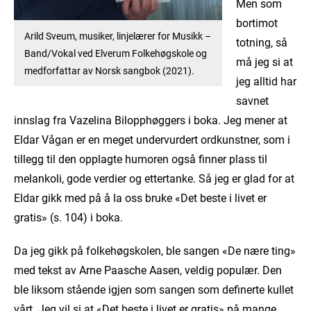
Men som
bortimot
Arild Sveum, musiker, linjelærer for Musikk –
totning, så
Band/Vokal ved Elverum Folkehøgskole og
må jeg si at
medforfattar av Norsk sangbok (2021).
jeg alltid har
savnet
innslag fra Vazelina Bilopphøggers i boka. Jeg mener at
Eldar Vågan er en meget undervurdert ordkunstner, som i
tillegg til den opplagte humoren også finner plass til
melankoli, gode verdier og ettertanke. Så jeg er glad for at
Eldar gikk med på å la oss bruke «Det beste i livet er
gratis» (s. 104) i boka.
Da jeg gikk på folkehøgskolen, ble sangen «De nære ting»
med tekst av Arne Paasche Aasen, veldig populær. Den
ble liksom stående igjen som sangen som definerte kullet
vårt. Jeg vil si at «Det beste i livet er gratis» på mange