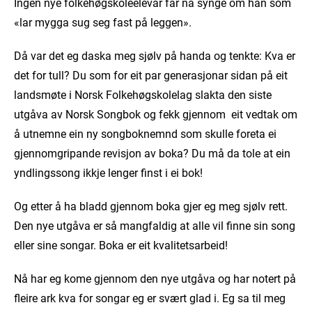
Ingen nye folkehøgskoleelevar får nå synge om han som
«lar mygga sug seg fast på leggen».
Då var det eg daska meg sjølv på handa og tenkte: Kva er
det for tull? Du som for eit par generasjonar sidan på eit
landsmøte i Norsk Folkehøgskolelag slakta den siste
utgåva av Norsk Songbok og fekk gjennom eit vedtak om
å utnemne ein ny songboknemnd som skulle foreta ei
gjennomgripande revisjon av boka? Du må da tole at ein
yndlingssong ikkje lenger finst i ei bok!
Og etter å ha bladd gjennom boka gjer eg meg sjølv rett.
Den nye utgåva er så mangfaldig at alle vil finne sin song
eller sine songar. Boka er eit kvalitetsarbeid!
Nå har eg kome gjennom den nye utgåva og har notert på
fleire ark kva for songar eg er svært glad i. Eg sa til meg