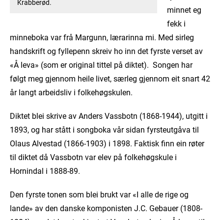
Krabberød.
minnet eg
fekk i
minneboka var frå Margunn, lærarinna mi. Med sirleg
handskrift og fyllepenn skreiv ho inn det fyrste verset av
«Å leva» (som er original tittel på diktet). Songen har
følgt meg gjennom heile livet, særleg gjennom eit snart 42
år langt arbeidsliv i folkehøgskulen.
Diktet blei skrive av Anders Vassbotn (1868-1944), utgitt i
1893, og har stått i songboka vår sidan fyrsteutgåva til
Olaus Alvestad (1866-1903) i 1898. Faktisk finn ein røter
til diktet då Vassbotn var elev på folkehøgskule i
Hornindal i 1888-89.
Den fyrste tonen som blei brukt var «I alle de rige og
lande» av den danske komponisten J.C. Gebauer (1808-