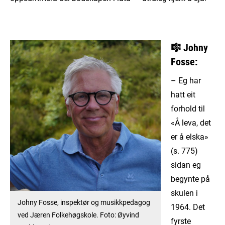
🎼
Johny
Fosse:
– Eg har
hatt eit
forhold til
«Å leva, det
er å elska»
(s. 775)
sidan eg
begynte på
skulen i
Johny Fosse, inspektør og musikkpedagog
1964. Det
ved Jæren Folkehøgskole. Foto: Øyvind
fyrste