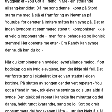
tryggleik er «You Got a Friend in Me» ein strålande
allsang-kandidat. Då me song denne i koret på Stord
starta me med å sjå ei framføring av Newman på
Youtube, for deretter å imitere måten han syng på. Det er
ingen løyndom at stemmeregisteret til komponisten ikkje
er veldig imponerande – men for ei behageleg og ikonisk
stemme! Her opererte me etter «Om Randy kan synge
denne, då kan du òg!»
Når du kombinerer ein nydeleg iøyrefallande melodi, flott
bodskap og ein ivrig elevgjeng, kan det ikkje slå feil. Det
var første gong i skuleåret kor eg vart statist i eigen
kortime. På slutten av songen der det vert repetert «You
got a friend in me», tok elevane styringa og slutta aldri å
synge. Den gjekk på repeat i kanskje fire minuttar og dei
dansa, heldt rundt kvarandre, sang og lo. Kort og greit
oppsummera dei bodskapen i låta – utruleg kjekt å sjå!