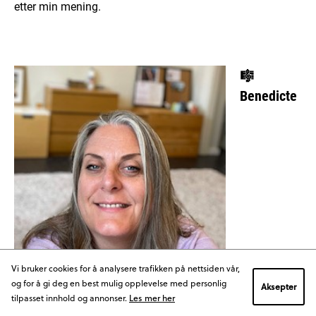
etter min mening.
🎼
Benedicte
Vi bruker cookies for å analysere trafikken på nettsiden vår,
og for å gi deg en best mulig opplevelse med personlig
Aksepter
Benedicte Swendgaard, sanglærer ved
tilpasset innhold og annonser.
Les mer her
Trøndertun folkehøgskole