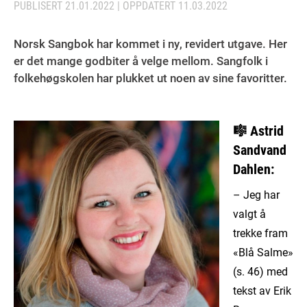
PUBLISERT
21.01.2022
| OPPDATERT
11.03.2022
Norsk Sangbok har kommet i ny, revidert utgave. Her
er det mange godbiter å velge mellom. Sangfolk i
folkehøgskolen har plukket ut noen av sine favoritter.
🎼
Astrid
Sandvand
Dahlen:
– Jeg har
valgt å
trekke fram
«Blå Salme»
(s. 46) med
tekst av Erik