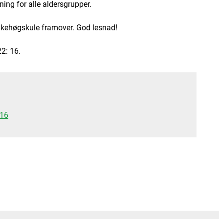
ing for alle aldersgrupper.
 folkehøgskule framover. God lesnad!
2: 16.
 16