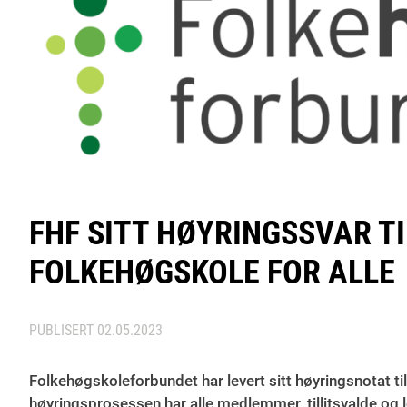
FHF SITT HØYRINGSSVAR TI
FOLKEHØGSKOLE FOR ALLE
PUBLISERT
02.05.2023
Folkehøgskoleforbundet har levert sitt høyringsnotat ti
høyringsprosessen har alle medlemmer, tillitsvalde og lo