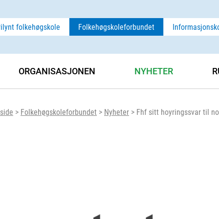
rilynt folkehøgskole
Folkehøgskoleforbundet
Informasjonsk
ORGANISASJONEN
NYHETER
R
side
>
Folkehøgskoleforbundet
>
Nyheter
>
Fhf sitt hoyringssvar til 