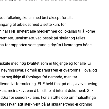
ode folkehøgskular, med brei aksept for sitt
gang til arbeidet med å sette kurs for
 har FHF invitert alle medlemmer og lokallag til å kome
remøte, utvalsmøte, ved besøk på skular og felles
ema for rapporten vore grundig drøfta i kvardagen både
skule med høg kvalitet som er tilgjengeleg for alle. Ei
itt høyringssvar. Formålsparagrafen er overordna i lova, og
ttar seg ikkje til forslaget frå nemnda, men tar
ernativt formulering. FHF held fast på at sjølvevaluering
ast meir aktivt enn å bli eit reint internt dokument. Slik
å døra for seniorskulane. For å støtte opp om målsettinga
yringssvar lagt sterk vekt på at skulane treng ei ordning