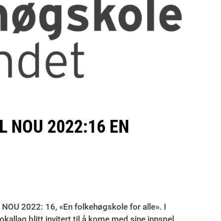
L NOU 2022:16 EN
l NOU 2022: 16, «En folkehøgskole for alle». I
kallag blitt invitert til å kome med sine innspel.