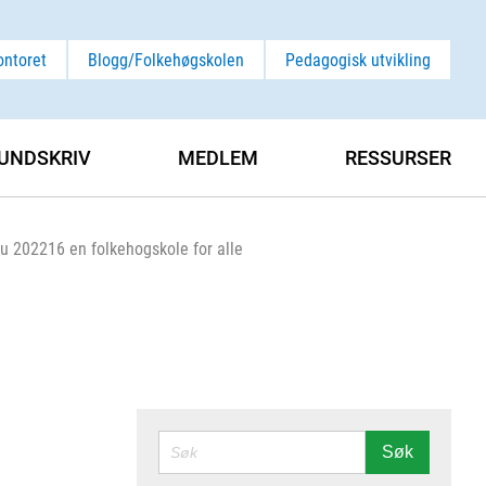
ontoret
Blogg/Folkehøgskolen
Pedagogisk utvikling
UNDSKRIV
MEDLEM
RESSURSER
nou 202216 en folkehogskole for alle
SØK
Søk