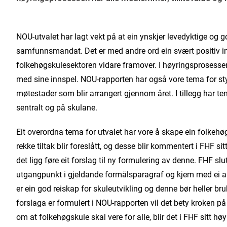
NOU-utvalet har lagt vekt på at ein ynskjer levedyktige og g
samfunnsmandat. Det er med andre ord ein svært positiv inn
folkehøgskulesektoren vidare framover. I høyringsprosessen
med sine innspel. NOU-rapporten har også vore tema for sty
møtestader som blir arrangert gjennom året. I tillegg har t
sentralt og på skulane.
Eit overordna tema for utvalet har vore å skape ein folkehøg
rekke tiltak blir foreslått, og desse blir kommentert i FHF s
det ligg føre eit forslag til ny formulering av denne. FHF slu
utgangpunkt i gjeldande formålsparagraf og kjem med ei alt
er ein god reiskap for skuleutvikling og denne bør heller bruk
forslaga er formulert i NOU-rapporten vil det bety kroken p
om at folkehøgskule skal vere for alle, blir det i FHF sitt hø