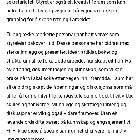
sekretariatet. Styret er også eit kreativt forum som kan
bidra ta med idear og visjonar frå eigne skular, som
grunnlag for å skape retning i arbeidet.
Ei lang rekke markerte personar har hatt vervet som
styreleiar bakover i tid. Desse personane har bidratt med
sterke innlegg og presentert idear, artiklar, bøker og
strukturar i ulike fora. Dette arbeidet har skapt eit flomlys
av erfaring, dokumentasjon og kunnskap, som vi kan
bruke når vi skal søke etter vegen inn i framtida. I sum har
slike bidrag skapt dei spenningar og diskusjonar som må
til for å forme frilynt folkehøgskule og gjort det til eit viktig
skuleslag for Norge. Munnlege og skriftlege innlegg og
diskusjonar er viktig også vidare framover. Utan eit
levande ordskifte basert på kunnskap og engasjement vil
FHF ikkje greie å spegle samfunnet eller vere i ein aktiv
utviklingsprosess.