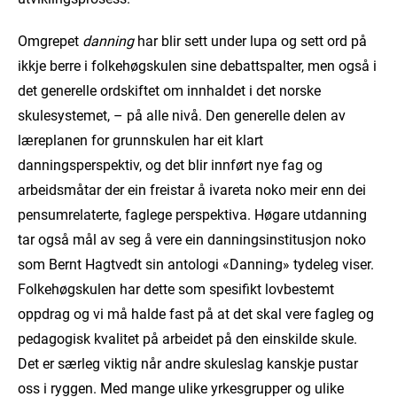
Omgrepet
danning
har blir sett under lupa og sett ord på
ikkje berre i folkehøgskulen sine debatt­spalter, men også i
det generelle ordskiftet om innhaldet i det norske
skulesystemet, – på alle nivå. Den generelle delen av
læreplanen for grunnskulen har eit klart
danningsperspektiv, og det blir innført nye fag og
arbeidsmåtar der ein freistar å ivareta noko meir enn dei
pensumrelaterte, faglege perspektiva. Høgare utdanning
tar også mål av seg å vere ein danningsinstitusjon noko
som Bernt Hagtvedt sin antologi «Danning» tydeleg viser.
Folkehøgskulen har dette som spesifikt lovbestemt
oppdrag og vi må halde fast på at det skal vere fagleg og
pedagogisk kvalitet på arbeidet på den einskilde skule.
Det er særleg viktig når andre skuleslag kanskje pustar
oss i ryggen. Med mange ulike yrkesgrupper og ulike