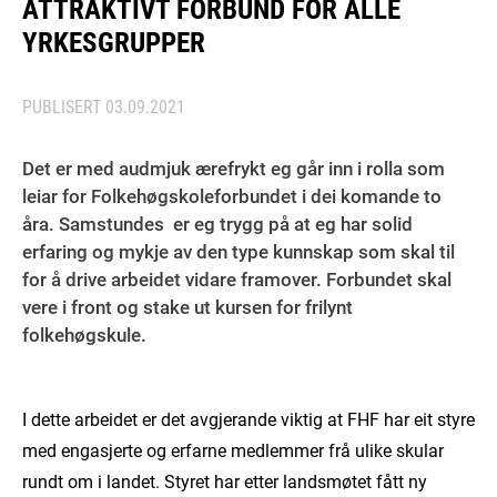
ATTRAKTIVT FORBUND FOR ALLE
YRKESGRUPPER
PUBLISERT
03.09.2021
Det er med audmjuk ærefrykt eg går inn i rolla som
leiar for Folkehøgskoleforbundet i dei komande to
åra. Samstundes er eg trygg på at eg har solid
erfaring og mykje av den type kunnskap som skal til
for å drive arbeidet vidare framover. Forbundet skal
vere i front og stake ut kursen for frilynt
folkehøgskule.
I dette arbeidet er det avgjerande viktig at FHF har eit styre
med engasjerte og erfarne medlemmer frå ulike skular
rundt om i landet. Styret har etter landsmøtet fått ny