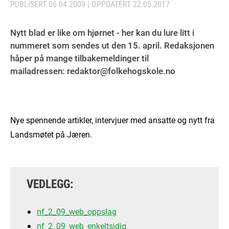
PUBLISERT
06.04.2009
| OPPDATERT
22.05.2017
Nytt blad er like om hjørnet - her kan du lure litt i
nummeret som sendes ut den 15. april. Redaksjonen
håper på mange tilbakemeldinger til
mailadressen: redaktor@folkehogskole.no
Nye spennende artikler, intervjuer med ansatte og nytt fra
Landsmøtet på Jæren.
VEDLEGG:
nf_2_09_web_oppslag
nf_2_09_web_enkeltsidig