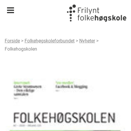
Meny
Forside
>
Folkehøgskoleforbundet
>
Nyheter
>
Folkehogskolen