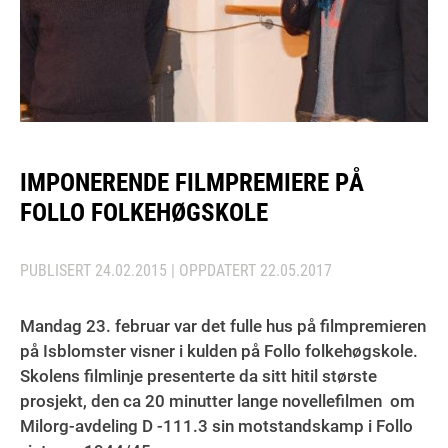
IMPONERENDE FILMPREMIERE PÅ
FOLLO FOLKEHØGSKOLE
PUBLISERT
24.02.2015
| OPPDATERT
22.05.2017
Mandag 23. februar var det fulle hus på filmpremieren
på Isblomster visner i kulden på Follo folkehøgskole.
Skolens filmlinje presenterte da sitt hitil største
prosjekt, den ca 20 minutter lange novellefilmen om
Milorg-avdeling D -111.3 sin motstandskamp i Follo