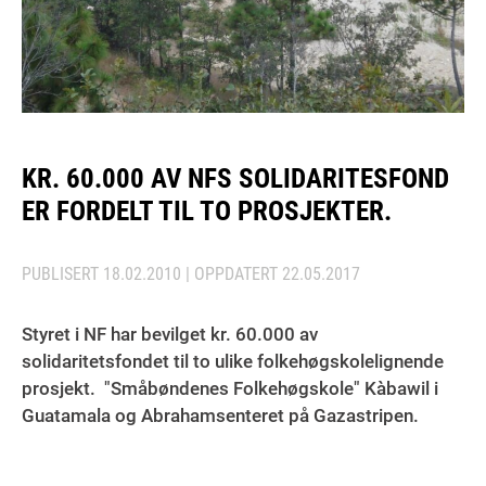
KR. 60.000 AV NFS SOLIDARITESFOND
ER FORDELT TIL TO PROSJEKTER.
PUBLISERT
18.02.2010
| OPPDATERT
22.05.2017
Styret i NF har bevilget kr. 60.000 av
solidaritetsfondet til to ulike folkehøgskolelignende
prosjekt. "Småbøndenes Folkehøgskole" Kàbawil i
Guatamala og Abrahamsenteret på Gazastripen.