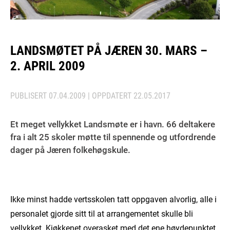
LANDSMØTET PÅ JÆREN 30. MARS –
2. APRIL 2009
PUBLISERT
07.04.2009
| OPPDATERT
22.05.2017
Et meget vellykket Landsmøte er i havn. 66 deltakere
fra i alt 25 skoler møtte til spennende og utfordrende
dager på Jæren folkehøgskule.
Ikke minst hadde vertsskolen tatt oppgaven alvorlig, alle i
personalet gjorde sitt til at arrangementet skulle bli
vellykket. Kjøkkenet overasket med det ene høydepunktet