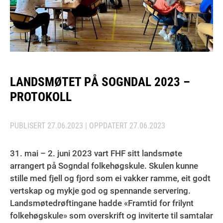
LANDSMØTET PÅ SOGNDAL 2023 –
PROTOKOLL
PUBLISERT
27.06.2023
| OPPDATERT
27.06.2023
31. mai – 2. juni 2023 vart FHF sitt landsmøte
arrangert på Sogndal folkehøgskule. Skulen kunne
stille med fjell og fjord som ei vakker ramme, eit godt
vertskap og mykje god og spennande servering.
Landsmøtedrøftingane hadde «Framtid for frilynt
folkehøgskule» som overskrift og inviterte til samtalar