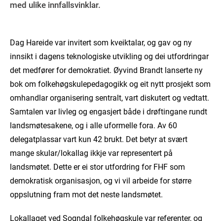
med ulike innfallsvinklar.
Dag Hareide var invitert som kveiktalar, og gav og ny
innsikt i dagens teknologiske utvikling og dei utfordringar
det medfører for demokratiet. Øyvind Brandt lanserte ny
bok om folkehøgskulepedagogikk og eit nytt prosjekt som
omhandlar organisering sentralt, vart diskutert og vedtatt.
Samtalen var livleg og engasjert både i drøftingane rundt
landsmøtesakene, og i alle uformelle fora. Av 60
delegatplassar vart kun 42 brukt. Det betyr at svært
mange skular/lokallag ikkje var representert på
landsmøtet. Dette er ei stor utfordring for FHF som
demokratisk organisasjon, og vi vil arbeide for større
oppslutning fram mot det neste landsmøtet.
Lokallaget ved Sogndal folkehøgskule var referenter, og