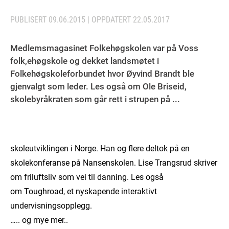
PUBLISERT
09.06.2015
| OPPDATERT
22.05.2017
Medlemsmagasinet Folkehøgskolen var på Voss
folk,ehøgskole og dekket landsmøtet i
Folkehøgskoleforbundet hvor Øyvind Brandt ble
gjenvalgt som leder. Les også om Ole Briseid,
skolebyråkraten som går rett i strupen på ...
skoleutviklingen i Norge. Han og flere deltok på en
skolekonferanse på Nansenskolen. Lise Trangsrud skriver
om friluftsliv som vei til danning. Les også
om Toughroad, et nyskapende interaktivt
undervisningsopplegg.
….. og mye mer..