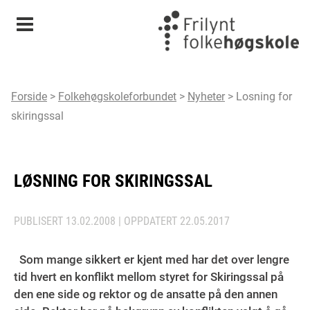
Meny
Forside
>
Folkehøgskoleforbundet
>
Nyheter
>
Losning for
skiringssal
LØSNING FOR SKIRINGSSAL
PUBLISERT
13.02.2008
| OPPDATERT
22.05.2017
Som mange sikkert er kjent med har det over lengre
tid hvert en konflikt mellom styret for Skiringssal på
den ene side og rektor og de ansatte på den annen