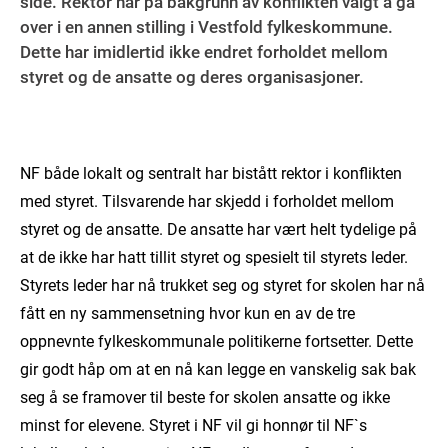
side. Rektor har på bakgrunn av konflikten valgt å gå
over i en annen stilling i Vestfold fylkeskommune.
Dette har imidlertid ikke endret forholdet mellom
styret og de ansatte og deres organisasjoner.
NF både lokalt og sentralt har bistått rektor i konflikten
med styret. Tilsvarende har skjedd i forholdet mellom
styret og de ansatte. De ansatte har vært helt tydelige på
at de ikke har hatt tillit styret og spesielt til styrets leder.
Styrets leder har nå trukket seg og styret for skolen har nå
fått en ny sammensetning hvor kun en av de tre
oppnevnte fylkeskommunale politikerne fortsetter. Dette
gir godt håp om at en nå kan legge en vanskelig sak bak
seg å se framover til beste for skolen ansatte og ikke
minst for elevene. Styret i
NF
vil gi honnør til NF`s