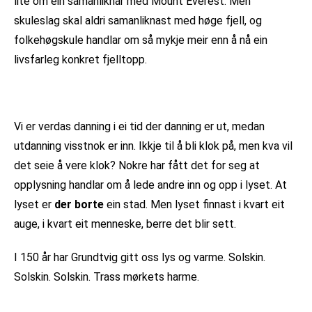
lite om ein samanliknar med Mount Everest. Men
skuleslag skal aldri samanliknast med høge fjell, og
folkehøgskule handlar om så mykje meir enn å nå ein
livsfarleg konkret fjelltopp.
Vi er verdas danning i ei tid der danning er ut, medan
utdanning visstnok er inn. Ikkje til å bli klok på, men kva vil
det seie å vere klok? Nokre har fått det for seg at
opplysning handlar om å lede andre inn og opp i lyset. At
lyset er
der borte
ein stad. Men lyset finnast i kvart eit
auge, i kvart eit menneske, berre det blir sett.
I 150 år har Grundtvig gitt oss lys og varme. Solskin.
Solskin. Solskin. Trass mørkets harme.