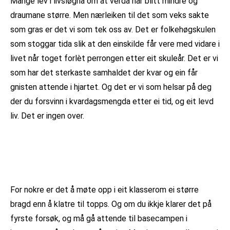
Mange lev i livsløgna om at verda har blitt mindre og
draumane større. Men nærleiken til det som veks sakte
som gras er det vi som tek oss av. Det er folkehøgskulen
som stoggar tida slik at den einskilde får vere med vidare i
livet når toget forlèt perrongen etter eit skuleår. Det er vi
som har det sterkaste samhaldet der kvar og ein får
gnisten attende i hjartet. Og det er vi som helsar på deg
der du forsvinn i kvardagsmengda etter ei tid, og eit levd
liv. Det er ingen over.
For nokre er det å møte opp i eit klasserom ei større
bragd enn å klatre til topps. Og om du ikkje klarer det på
fyrste forsøk, og må gå attende til basecampen i