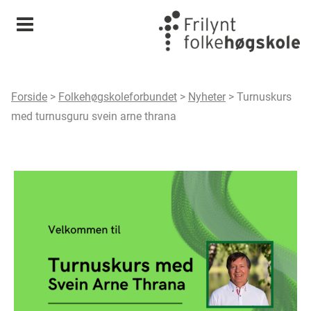
Meny
Forside
>
Folkehøgskoleforbundet
>
Nyheter
>
Turnuskurs
med turnusguru svein arne thrana