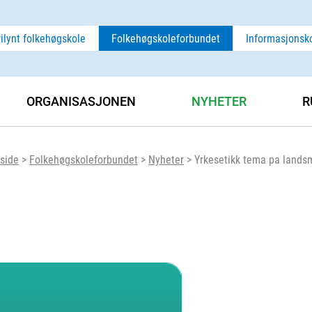
rilynt folkehøgskole
Folkehøgskoleforbundet
Informasjonsk
ORGANISASJONEN
NYHETER
R
side
>
Folkehøgskoleforbundet
>
Nyheter
>
Yrkesetikk tema pa lands