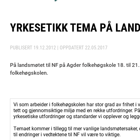
YRKESETIKK TEMA PÅ LAN
PUBLISERT
19.12.2012
| OPPDATERT
22.05.2017
På landsmøtet til NF på Agder folkehøgskole 18. til 21.
folkehøgskolen.
Vi som arbeider i folkehøgskolen har stor grad av frihet i vå
tett og gjennomsiktige miljø med en rekke utfordringer. På
yrkesetiske utfordringer og standarder vi opplever og legge
Temaet kommer i tillegg til mer vanlige landsmøtersaker, d
til endringer i vedtektene til
NF
vil være to viktige.