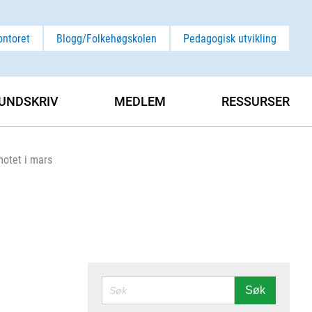
ontoret
Blogg/Folkehøgskolen
Pedagogisk utvikling
UNDSKRIV
MEDLEM
RESSURSER
motet i mars
SØK
Søk