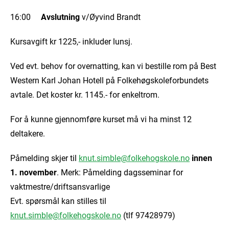
16:00
Avslutning
v/Øyvind Brandt
Kursavgift kr 1225,- inkluder lunsj.
Ved evt. behov for overnatting, kan vi bestille rom på Best
Western Karl Johan Hotell på Folkehøgskoleforbundets
avtale. Det koster kr. 1145.- for enkeltrom.
For å kunne gjennomføre kurset må vi ha minst 12
deltakere.
Påmelding skjer til
knut.simble@folkehogskole.no
innen
1. november
. Merk: Påmelding dagsseminar for
vaktmestre/driftsansvarlige
Evt. spørsmål kan stilles til
knut.simble@folkehogskole.no
(tlf 97428979)