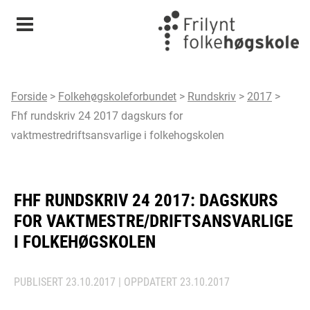
Meny
Forside
>
Folkehøgskoleforbundet
>
Rundskriv
>
2017
>
Fhf rundskriv 24 2017 dagskurs for
vaktmestredriftsansvarlige i folkehogskolen
FHF RUNDSKRIV 24 2017: DAGSKURS
FOR VAKTMESTRE/DRIFTSANSVARLIGE
I FOLKEHØGSKOLEN
PUBLISERT
23.10.2017
| OPPDATERT
23.10.2017