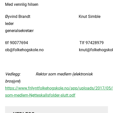
Med vennlig hilsen
Øyvind Brandt Knut Simble
leder
generalsekretær
tlf 90077694 Tlf 97428979
ob@folkehogskole.no knut@folkehogskole
Vedlegg:
Rektor som medlem (elektronisk
brosjyre
)
https://www.frilyntfolkehogskole.no/app/uploads/2017/05/
som-medlem-Nøtteskallsfolder-slutt.pdf