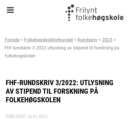
Meny
Forside
>
Folkehøgskoleforbundet
>
Rundskriv
>
2023
>
Fhf rundskriv 3 2022 utlysning av stipend til forskning pa
folkehogskolen
FHF-RUNDSKRIV 3/2022: UTLYSNING
AV STIPEND TIL FORSKNING PÅ
FOLKEHØGSKOLEN
PUBLISERT
24.01.2023