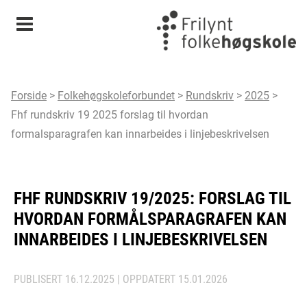
Meny
Forside
>
Folkehøgskoleforbundet
>
Rundskriv
>
2025
>
Fhf rundskriv 19 2025 forslag til hvordan
formalsparagrafen kan innarbeides i linjebeskrivelsen
FHF RUNDSKRIV 19/2025: FORSLAG TIL
HVORDAN FORMÅLSPARAGRAFEN KAN
INNARBEIDES I LINJEBESKRIVELSEN
PUBLISERT
16.12.2025
| OPPDATERT
15.01.2026