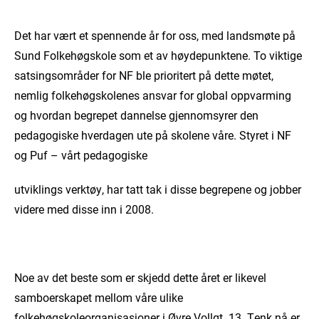
Det har vært et spennende år for oss, med landsmøte på
Sund Folkehøgskole som et av høydepunktene. To viktige
satsingsområder for
NF
ble prioritert på dette møtet,
nemlig folkehøgskolenes ansvar for global oppvarming
og hvordan begrepet dannelse gjennomsyrer den
pedagogiske hverdagen ute på skolene våre. Styret i NF
og
Puf
– vårt pedagogiske
utviklings verktøy, har tatt tak i disse begrepene og jobber
videre med disse inn i 2008.
Noe av det beste som er skjedd dette året er likevel
samboerskapet mellom våre ulike
folkehøgskoleorganisasjoner i Øvre Vollgt. 13. Tenk nå er