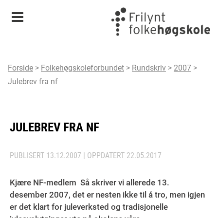
Meny
Forside
>
Folkehøgskoleforbundet
>
Rundskriv
>
2007
>
Julebrev fra nf
JULEBREV FRA NF
PUBLISERT
13.12.2007
| OPPDATERT
22.05.2017
Kjære NF-medlem Så skriver vi allerede 13.
desember 2007, det er nesten ikke til å tro, men igjen
er det klart for juleverksted og tradisjonelle