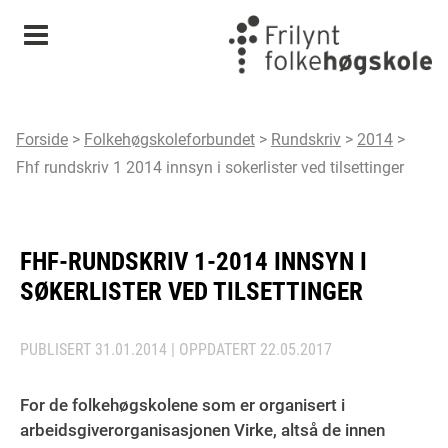
Meny
Forside
>
Folkehøgskoleforbundet
>
Rundskriv
>
2014
>
Fhf rundskriv 1 2014 innsyn i sokerlister ved tilsettinger
FHF-RUNDSKRIV 1-2014 INNSYN I
SØKERLISTER VED TILSETTINGER
PUBLISERT
31.01.2014
| OPPDATERT
22.05.2017
For de folkehøgskolene som er organisert i
arbeidsgiverorganisasjonen Virke, altså de innen