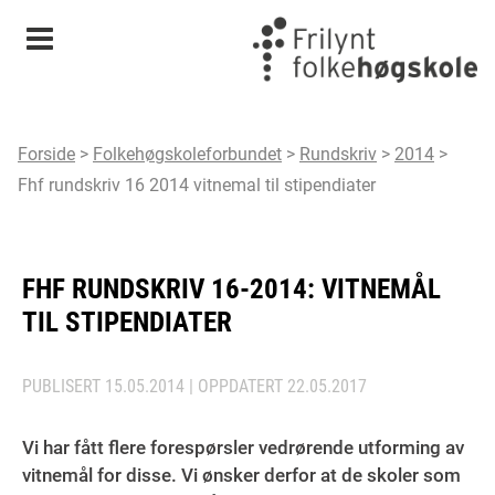
Meny
Forside
>
Folkehøgskoleforbundet
>
Rundskriv
>
2014
>
Fhf rundskriv 16 2014 vitnemal til stipendiater
FHF RUNDSKRIV 16-2014: VITNEMÅL
TIL STIPENDIATER
PUBLISERT
15.05.2014
| OPPDATERT
22.05.2017
Vi har fått flere forespørsler vedrørende utforming av
vitnemål for disse. Vi ønsker derfor at de skoler som