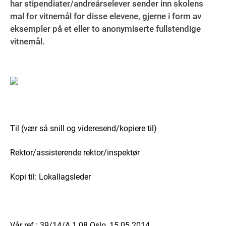
har stipendiater/andreårselever sender inn skolens
mal for vitnemål for disse elevene, gjerne i form av
eksempler på et eller to anonymiserte fullstendige
vitnemål.
Til (vær så snill og videresend/kopiere til)
Rektor/assisterende rektor/inspektør
Kopi til: Lokallagsleder
Vår ref.: 39/14/A 1.08 Oslo, 15.05.2014