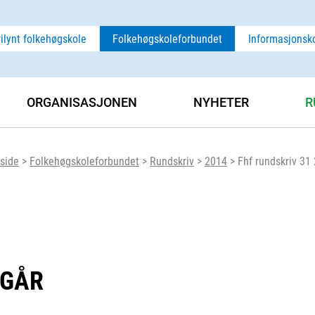
rilynt folkehøgskole
Folkehøgskoleforbundet
Informasjonsk
ORGANISASJONEN
NYHETER
R
side
>
Folkehøgskoleforbundet
>
Rundskriv
>
2014
>
Fhf rundskriv 31
TGÅR