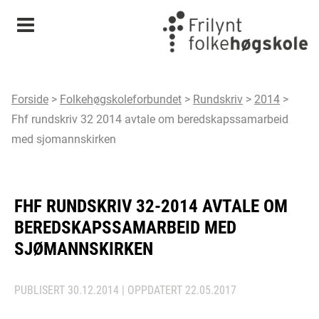
Meny
Forside
>
Folkehøgskoleforbundet
>
Rundskriv
>
2014
>
Fhf rundskriv 32 2014 avtale om beredskapssamarbeid
med sjomannskirken
FHF RUNDSKRIV 32-2014 AVTALE OM
BEREDSKAPSSAMARBEID MED
SJØMANNSKIRKEN
PUBLISERT
30.12.2014
| OPPDATERT
22.05.2017