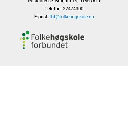
Postadresse: Brugata 19, 0186 Oslo
Telefon:
22474300
E-post:
fhf@folkehogskole.no