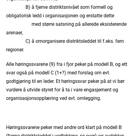
B) å fjerne distriktsnivået som formell og
obligatorisk ledd i organisasjonen og erstatte dette
med større satsning på allerede eksisterende
arenaer,
C) å omorganisere distriktsleddet til f.eks. fem
regioner.
Alle høringssvarene (9) fra i fjor peker på modell B, og ett
svar også på modell C (1+?) med forslag om evt.
godtgjøring til en leder. Et høringssvar peker på at vi bør
vurdere å utvide styret for å ta i vare engasjement og
organisasjonsopplæring ved evt. omlegging.
Høringssvarene peker med andre ord klart på modell B
(fjerne distriktsleddet i vedtektene, se over) og avdekker