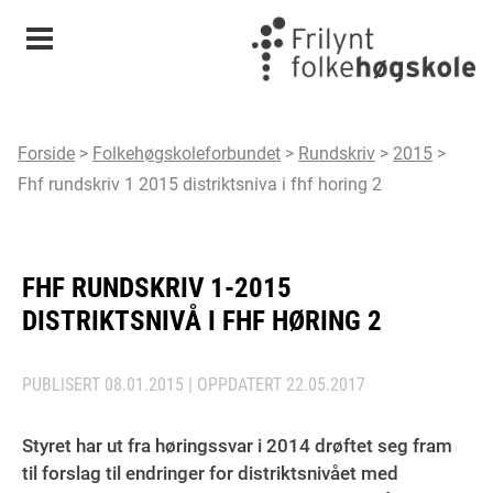
Meny
Forside
>
Folkehøgskoleforbundet
>
Rundskriv
>
2015
>
Fhf rundskriv 1 2015 distriktsniva i fhf horing 2
FHF RUNDSKRIV 1-2015
DISTRIKTSNIVÅ I FHF HØRING 2
PUBLISERT
08.01.2015
| OPPDATERT
22.05.2017
Styret har ut fra høringssvar i 2014 drøftet seg fram
til forslag til endringer for distriktsnivået med