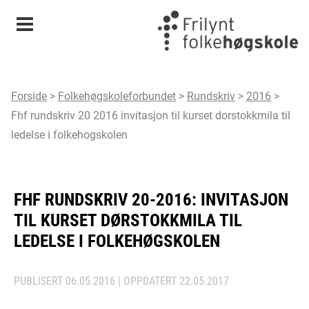
Meny
Forside
>
Folkehøgskoleforbundet
>
Rundskriv
>
2016
>
Fhf rundskriv 20 2016 invitasjon til kurset dorstokkmila til
ledelse i folkehogskolen
FHF RUNDSKRIV 20-2016: INVITASJON
TIL KURSET DØRSTOKKMILA TIL
LEDELSE I FOLKEHØGSKOLEN
PUBLISERT
06.05.2016
| OPPDATERT
22.05.2017