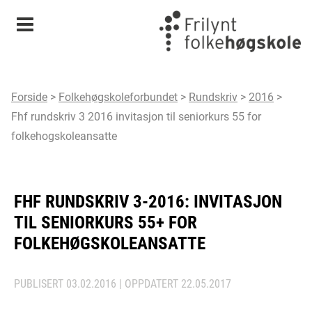
Meny
Forside
>
Folkehøgskoleforbundet
>
Rundskriv
>
2016
>
Fhf rundskriv 3 2016 invitasjon til seniorkurs 55 for
folkehogskoleansatte
FHF RUNDSKRIV 3-2016: INVITASJON
TIL SENIORKURS 55+ FOR
FOLKEHØGSKOLEANSATTE
PUBLISERT
03.02.2016
| OPPDATERT
22.05.2017