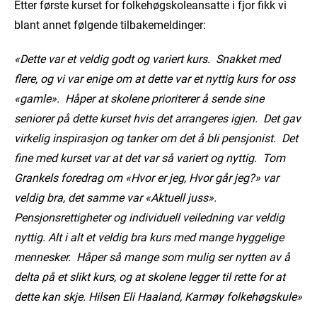
Etter første kurset for folkehøgskoleansatte i fjor fikk vi
blant annet følgende tilbakemeldinger:
«Dette var et veldig godt og variert kurs. Snakket med
flere, og vi var enige om at dette var et nyttig kurs for oss
«gamle». Håper at skolene prioriterer å sende sine
seniorer på dette kurset hvis det arrangeres igjen. Det gav
virkelig inspirasjon og tanker om det å bli pensjonist. Det
fine med kurset var at det var så variert og nyttig. Tom
Grankels foredrag om «Hvor er jeg, Hvor går jeg?» var
veldig bra, det samme var «Aktuell juss».
Pensjonsrettigheter og individuell veiledning var veldig
nyttig. Alt i alt et veldig bra kurs med mange hyggelige
mennesker. Håper så mange som mulig ser nytten av å
delta på et slikt kurs, og at skolene legger til rette for at
dette kan skje. Hilsen Eli Haaland, Karmøy folkehøgskule»