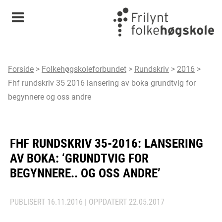
Meny
Forside
>
Folkehøgskoleforbundet
>
Rundskriv
>
2016
>
Fhf rundskriv 35 2016 lansering av boka grundtvig for
begynnere og oss andre
FHF RUNDSKRIV 35-2016: LANSERING
AV BOKA: ‘GRUNDTVIG FOR
BEGYNNERE.. OG OSS ANDRE’
PUBLISERT
16.11.2016
| OPPDATERT
22.05.2017