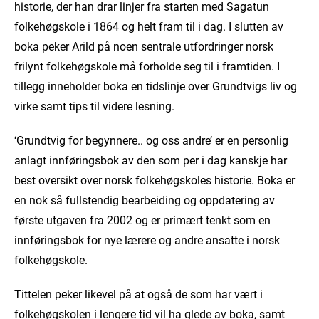
historie, der han drar linjer fra starten med Sagatun
folkehøgskole i 1864 og helt fram til i dag. I slutten av
boka peker Arild på noen sentrale utfordringer norsk
frilynt folkehøgskole må forholde seg til i framtiden. I
tillegg inneholder boka en tidslinje over Grundtvigs liv og
virke samt tips til videre lesning.
‘Grundtvig for begynnere.. og oss andre’ er en personlig
anlagt innføringsbok av den som per i dag kanskje har
best oversikt over norsk folkehøgskoles historie. Boka er
en nok så fullstendig bearbeiding og oppdatering av
første utgaven fra 2002 og er primært tenkt som en
innføringsbok for nye lærere og andre ansatte i norsk
folkehøgskole.
Tittelen peker likevel på at også de som har vært i
folkehøgskolen i lengere tid vil ha glede av boka, samt