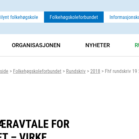
rilynt folkehøgskole
Folkehøgskoleforbundet
Informasjonsk
ORGANISASJONEN
NYHETER
R
side
>
Folkehøgskoleforbundet
>
Rundskriv
>
2018
>
Fhf rundskriv 19
SÆRAVTALE FOR
T – VIRKE