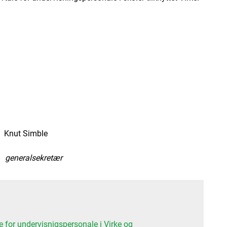
imble
retær
for undervisnigspersonale i Virke og