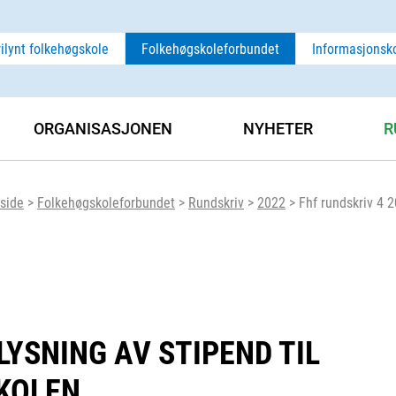
rilynt folkehøgskole
Folkehøgskoleforbundet
Informasjonsk
ORGANISASJONEN
NYHETER
R
side
>
Folkehøgskoleforbundet
>
Rundskriv
>
2022
>
Fhf rundskriv 4 2
LYSNING AV STIPEND TIL
KOLEN