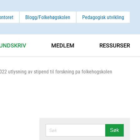
ontoret
Blogg/Folkehøgskolen
Pedagogisk utvikling
UNDSKRIV
MEDLEM
RESSURSER
022 utlysning av stipend til forskning pa folkehogskolen
SØK
Søk