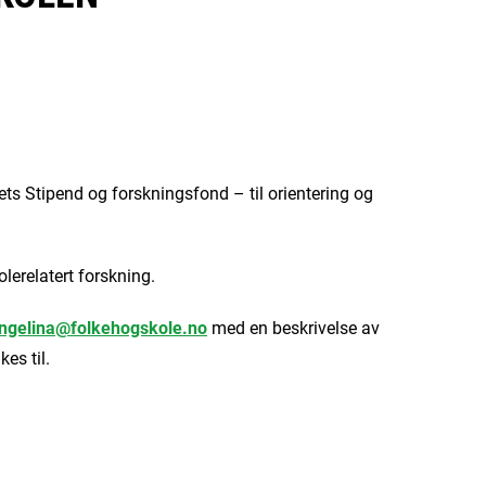
ts Stipend og forskningsfond – til orientering og
kolerelatert forskning.
ngelina@folkehogskole.no
med en beskrivelse av
es til.