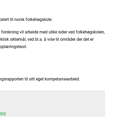
latert til norsk folkehøgskole.
n forskning vil arbeide med ulike sider ved folkehøgskolen,
isk siktemål, ved bl.a. å vise til områder der det er
pplæringsteori.
gsrapporten til sitt eget kompetansearbeid.
ning