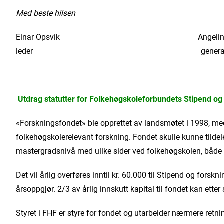
Med beste hilsen
Einar Opsvik Angelina K. Chr
leder generalsekre
Utdrag statutter for Folkehøgskoleforbundets Stipend og
«Forskningsfondet» ble opprettet av landsmøtet i 1998, med
folkehøgskolerelevant forskning. Fondet skulle kunne tildele
mastergradsnivå med ulike sider ved folkehøgskolen, både 
Det vil årlig overføres inntil kr. 60.000 til Stipend og fors
årsoppgjør. 2/3 av årlig innskutt kapital til fondet kan ette
Styret i FHF er styre for fondet og utarbeider nærmere retnin