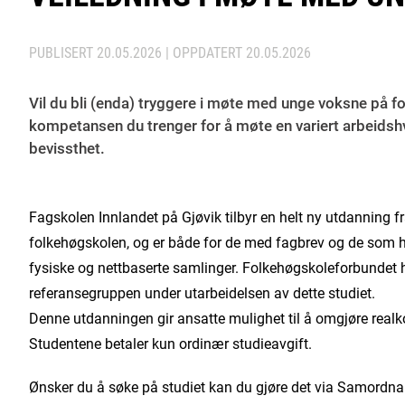
PUBLISERT
20.05.2026
| OPPDATERT
20.05.2026
Vil du bli (enda) tryggere i møte med unge voksne på f
kompetansen du trenger for å møte en variert arbeidsh
bevissthet.
Fagskolen Innlandet på Gjøvik tilbyr en helt ny utdanning fr
folkehøgskolen, og er både for de med fagbrev og de som h
fysiske og nettbaserte samlinger. Folkehøgskoleforbundet h
referansegruppen under utarbeidelsen av dette studiet.
Denne utdanningen gir ansatte mulighet til å omgjøre real
Studentene betaler kun ordinær studieavgift.
Ønsker du å søke på studiet kan du gjøre det via Samordna 