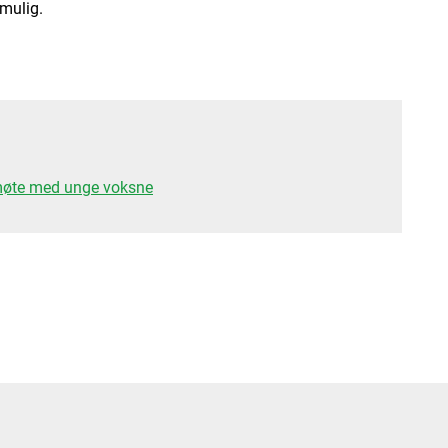
 mulig.
 møte med unge voksne