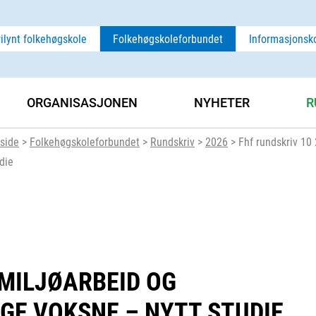
rilynt folkehøgskole
Folkehøgskoleforbundet
Informasjonsk
ORGANISASJONEN
NYHETER
R
side
>
Folkehøgskoleforbundet
>
Rundskriv
>
2026
>
Fhf rundskriv 10
die
 MILJØARBEID OG
NGE VOKSNE – NYTT STUDIE