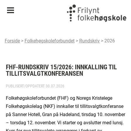
Meny
Forside
>
Folkehøgskoleforbundet
>
Rundskriv
>
2026
FHF-RUNDSKRIV 15/2026: INNKALLING TIL
TILLITSVALGTKONFERANSEN
PUBLISERT/OPPDATERT
30.07.2026
Folkehøgskoleforbundet (FHF) og Noregs Kristelege
Folkehøgskolelag (NKF) innkaller til tillitsvalgtkonferanse
på Sanner Hotell, Gran på Hadeland, tirsdag 10. november
– torsdag 12. november. Vi starter og avslutter med lunsj.
Kurs for nye tillitsvalgte arrangeres i forkant av