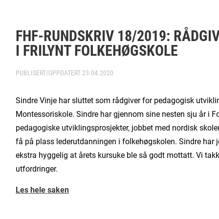
FHF-RUNDSKRIV 18/2019: RÅDGI
I FRILYNT FOLKEHØGSKOLE
PUBLISERT/OPPDATERT
23.04.2020
Sindre Vinje har sluttet som rådgiver for pedagogisk utviklin
Montessoriskole. Sindre har gjennom sine nesten sju år i F
pedagogiske utviklingsprosjekter, jobbet med nordisk skoleu
få på plass lederutdanningen i folkehøgskolen. Sindre har 
ekstra hyggelig at årets kursuke ble så godt mottatt. Vi takk
utfordringer.
Les hele saken