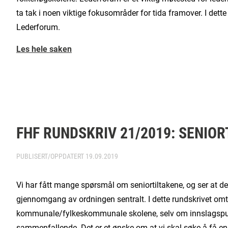
ta tak i noen viktige fokusområder for tida framover. I dett
Lederforum.
Les hele saken
FHF RUNDSKRIV 21/2019: SENIOR
PUBLISERT/OPPDATERT
19.09.2019
Vi har fått mange spørsmål om seniortiltakene, og ser at det
gjennomgang av ordningen sentralt. I dette rundskrivet omt
kommunale/fylkeskommunale skolene, selv om innslagspunk
sammenfallende. Det er et ønske om at vi skal søke å få en