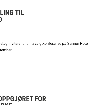
LING TIL
9
g inviterer til tillitsvalgtkonferanse på Sanner Hotell,
ptember.
SOPPGJØRET FOR