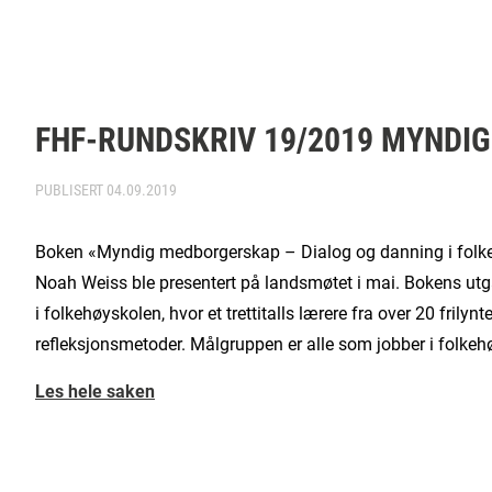
FHF-RUNDSKRIV 19/2019 MYNDI
PUBLISERT
04.09.2019
Boken «Myndig medborgerskap – Dialog og danning i folk
Noah Weiss ble presentert på landsmøtet i mai. Bokens utga
i folkehøyskolen, hvor et trettitalls lærere fra over 20 frily
refleksjonsmetoder. Målgruppen er alle som jobber i folkeh
Les hele saken