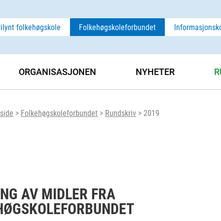
rilynt folkehøgskole
Folkehøgskoleforbundet
Informasjonsk
ORGANISASJONEN
NYHETER
R
side
>
Folkehøgskoleforbundet
>
Rundskriv
>
2019
ING AV MIDLER FRA
EHØGSKOLEFORBUNDET