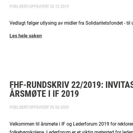
PUBLISERT/OPPDATERT
20.12.2019
Vedlagt følger utlysing av midler fra Solidaritetsfondet - til
Les hele saken
FHF-RUNDSKRIV 22/2019: INVIT
ÅRSMØTE I IF 2019
PUBLISERT/OPPDATERT
20.04.2020
Velkommen til årsmøte i IF og Lederforum 2019 for rektorer, 
folkehøgskolene. Lederforum er et viktig møtested for ledern