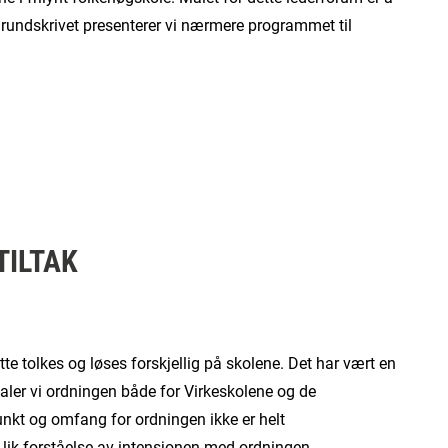
e rundskrivet presenterer vi nærmere programmet til
TILTAK
te tolkes og løses forskjellig på skolene. Det har vært en
aler vi ordningen både for Virkeskolene og de
t og omfang for ordningen ikke er helt
 lik forståelse av intensjonen med ordningen.