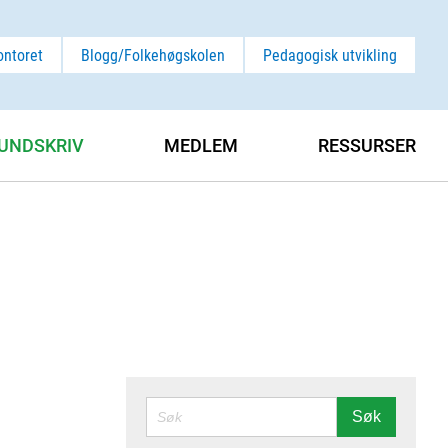
ontoret
Blogg/Folkehøgskolen
Pedagogisk utvikling
UNDSKRIV
MEDLEM
RESSURSER
SØK
Søk