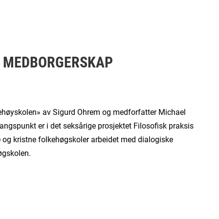
G MEDBORGERSKAP
ehøyskolen» av Sigurd Ohrem og medforfatter Michael
ngspunkt er i det seksårige prosjektet Filosofisk praksis
nte og kristne folkehøgskoler arbeidet med dialogiske
øgskolen.