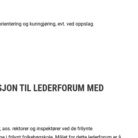
 orientering og kunngjøring, evt. ved oppslag.
ASJON TIL LEDERFORUM MED
ass. rektorer og inspektører ved de frilynte
e i frilynt folkehøgskole. Målet for dette lederforum er å