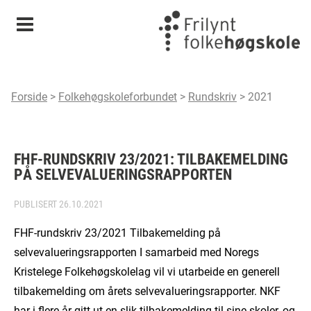
Meny
Forside
>
Folkehøgskoleforbundet
>
Rundskriv
>
2021
FHF-RUNDSKRIV 23/2021: TILBAKEMELDING
PÅ SELVEVALUERINGSRAPPORTEN
PUBLISERT
26.10.2021
FHF-rundskriv 23/2021 Tilbakemelding på
selvevalueringsrapporten I samarbeid med Noregs
Kristelege Folkehøgskolelag vil vi utarbeide en generell
tilbakemelding om årets selvevalueringsrapporter. NKF
har i flere år gitt ut en slik tilbakemelding til sine skoler, og