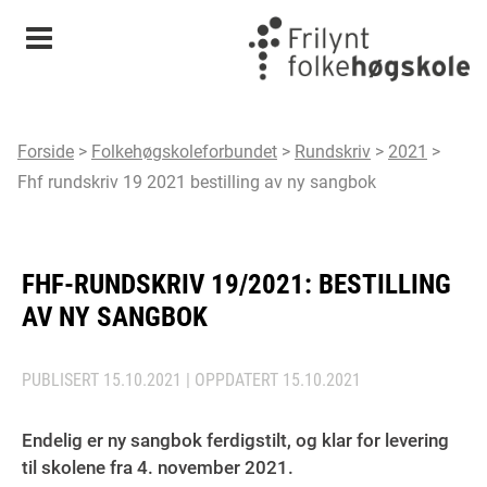
Meny
Forside
>
Folkehøgskoleforbundet
>
Rundskriv
>
2021
>
Fhf rundskriv 19 2021 bestilling av ny sangbok
FHF-RUNDSKRIV 19/2021: BESTILLING
AV NY SANGBOK
PUBLISERT
15.10.2021
| OPPDATERT
15.10.2021
Endelig er ny sangbok ferdigstilt, og klar for levering
til skolene fra 4. november 2021.