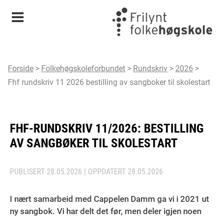
Meny
Forside
>
Folkehøgskoleforbundet
>
Rundskriv
>
2026
>
Fhf rundskriv 11 2026 bestilling av sangboker til skolestart
FHF-RUNDSKRIV 11/2026: BESTILLING
AV SANGBØKER TIL SKOLESTART
PUBLISERT
28.05.2026
| OPPDATERT
28.05.2026
I nært samarbeid med Cappelen Damm ga vi i 2021 ut
ny sangbok. Vi har delt det før, men deler igjen noen