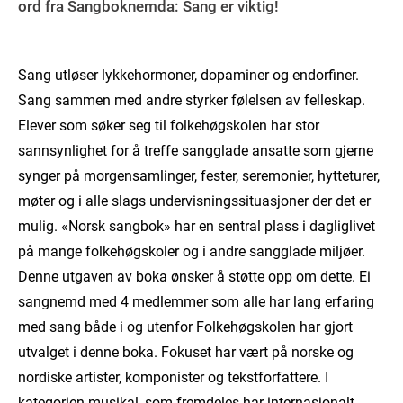
ord fra Sangboknemda: Sang er viktig!
Sang utløser lykkehormoner, dopaminer og endorfiner.
Sang sammen med andre styrker følelsen av felleskap.
Elever som søker seg til folkehøgskolen har stor
sannsynlighet for å treffe sangglade ansatte som gjerne
synger på morgensamlinger, fester, seremonier, hytteturer,
møter og i alle slags undervisningssituasjoner der det er
mulig. «Norsk sangbok» har en sentral plass i dagliglivet
på mange folkehøgskoler og i andre sangglade miljøer.
Denne utgaven av boka ønsker å støtte opp om dette. Ei
sangnemd med 4 medlemmer som alle har lang erfaring
med sang både i og utenfor Folkehøgskolen har gjort
utvalget i denne boka. Fokuset har vært på norske og
nordiske artister, komponister og tekstforfattere. I
kategorien musikal, som fremdeles har internasjonalt