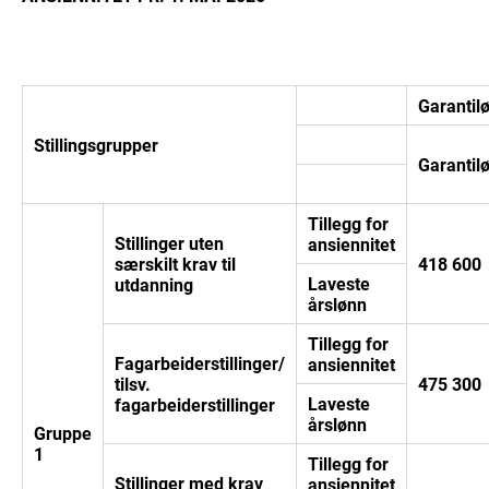
Garantilø
Stillingsgrupper
Garantil
Tillegg for
Stillinger uten
ansiennitet
særskilt krav til
418 600
Laveste
utdanning
årslønn
Tillegg for
Fagarbeiderstillinger/
ansiennitet
tilsv.
475 300
Laveste
fagarbeiderstillinger
årslønn
Gruppe
1
Tillegg for
Stillinger med krav
ansiennitet