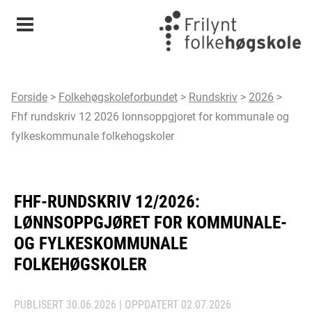
Meny
Forside
>
Folkehøgskoleforbundet
>
Rundskriv
>
2026
>
Fhf rundskriv 12 2026 lonnsoppgjoret for kommunale og
fylkeskommunale folkehogskoler
FHF-RUNDSKRIV 12/2026:
LØNNSOPPGJØRET FOR KOMMUNALE-
OG FYLKESKOMMUNALE
FOLKEHØGSKOLER
PUBLISERT
30.06.2026
| OPPDATERT
02.07.2026