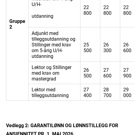
U/H-
22
22
22
800
800
800
utdanning
Gruppe
2
Adjunkt med
tilleggsutdanning og
Stillinger med krav
25
26
26
om 5-årig U/H-
500
300
600
utdanning
Lektor og Stillinger
26
27
27
med krav om
500
600
900
mastergrad
Lektor med
27
28
29
tilleggsutdanning
400
700
000
Vedlegg 2: GARANTILØNN OG LØNNSTILLEGG FOR
ANSIENNITET PR. 1. MAI 2026