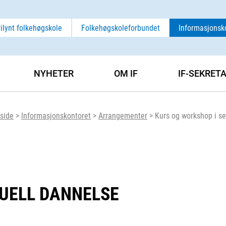
rilynt folkehøgskole
Folkehøgskoleforbundet
Informasjonsk
NYHETER
OM IF
IF-SEKRET
side
>
Informasjonskontoret
>
Arrangementer
>
Kurs og workshop i s
SUELL DANNELSE