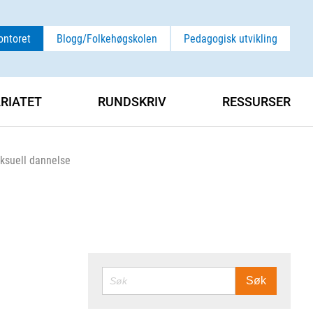
ontoret
Blogg/Folkehøgskolen
Pedagogisk utvikling
ARIATET
RUNDSKRIV
RESSURSER
eksuell dannelse
SØK
Søk