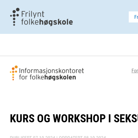
F
For
KURS OG WORKSHOP I SEK
PUBLISERT
07.10.2024
| OPPDATERT
08.10.2024